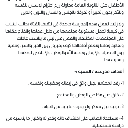
الأطفال حتى الثانويـة العامة محاولة زرع احترام الإنسان لنفسه 
وللآخر بدون تمييز أو تفرقة بالجنس واللسان واللون والدين
ولا زالت تعمل هذه المدرسة جاهدة في تثقيف الفتاة بجانب الشاب 
في كيفية تحمل مسئولية مجتمعها من خلال عملها وانفتاح عقلها 
على المجتمعات المختلفة، والعمل على تبني ما يناسب عادات 
وتقاليد وطننا وتعلم أطفالها كيف يميزون بين الخير والشر، وتنمية 
روح الفضيلة والإيمان ومحبة الله والوطن والإخلاص لوطنها 
ومدرستها
أهداف مدرسة / العقبة :-
1- رفد المجتمع بجيل واثقٍ في إيمانه وفضيلته ونفسه .
2- خلق جيل مخلص للوطن وللمجتمع .
3- تربية جيل مفكر واعٍ يعرف ما يريد من الحياة .
4- مساعدة الطالب على اكتشاف ذاته وقدراته واختيار ما يناسبه من 
دراسة مستقبلية.